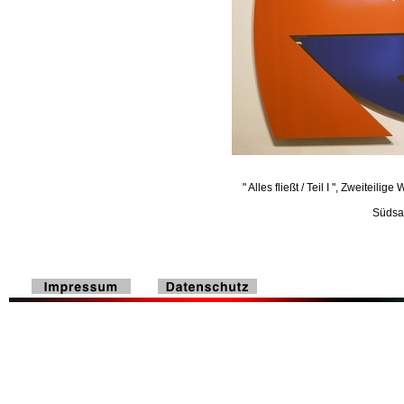
" Alles fließt / Teil I ", Zweitei
Südsa